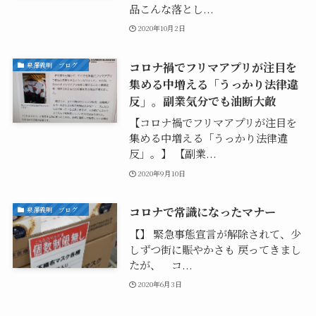
品こんな落とし...
2020年10月2日
コロナ禍でフリマアプリが注目を
泉澤義明 ブログ
集める中増える「うっかり法律違
反」。副業気分でも油断大敵
【コロナ禍でフリマアプリが注目を
集める中増える「うっかり法律違
反」。】 【副業...
2020年9月10日
コロナで常識になったマナー
泉澤義明 ブログ
【】 緊急事態宣言が解除されて、少
しずつ街に賑やかさも 戻ってきまし
たが、 コ...
2020年6月3日