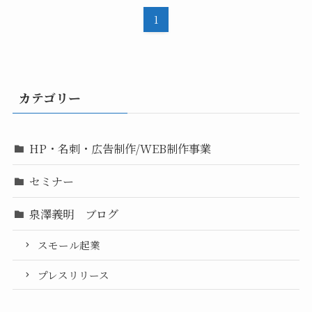
1
カテゴリー
HP・名刺・広告制作/WEB制作事業
セミナー
泉澤義明 ブログ
スモール起業
プレスリリース