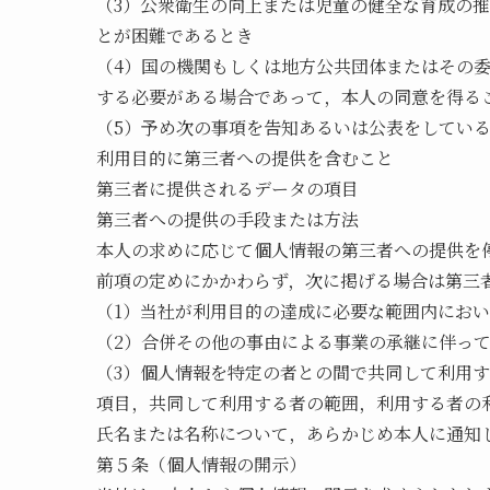
（3）公衆衛生の向上または児童の健全な育成の
とが困難であるとき
（4）国の機関もしくは地方公共団体またはその
する必要がある場合であって，本人の同意を得る
（5）予め次の事項を告知あるいは公表をしてい
利用目的に第三者への提供を含むこと
第三者に提供されるデータの項目
第三者への提供の手段または方法
本人の求めに応じて個人情報の第三者への提供を
前項の定めにかかわらず，次に掲げる場合は第三
（1）当社が利用目的の達成に必要な範囲内にお
（2）合併その他の事由による事業の承継に伴っ
（3）個人情報を特定の者との間で共同して利用
項目，共同して利用する者の範囲，利用する者の
氏名または名称について，あらかじめ本人に通知
第５条（個人情報の開示）