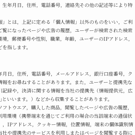
，生年月日，住所，電話番号，連絡先その他の記述等により特
報」とは，上記に定める「個人情報」以外のものをいい，ご利
ご覧になったページや広告の履歴，ユーザーが検索された検索
環境，郵便番号や性別，職業，年齢，ユーザーのIPアドレス，
どを指します。
年月日，住所，電話番号，メールアドレス，銀行口座番号，ク
情報をお尋ねすることがあります。また，ユーザーと提携先な
引記録や，決済に関する情報を当社の提携先（情報提供元，広
｣といいます。）などから収集することがあります。
ソフトウエア，購入した商品，閲覧したページや広告の履歴，
利用環境（携帯端末を通じてご利用の場合の当該端末の通信状
），IPアドレス，クッキー情報，位置情報，端末の個体識別情
当社や提携先のサービスを利用しまたはページを閲覧する際に