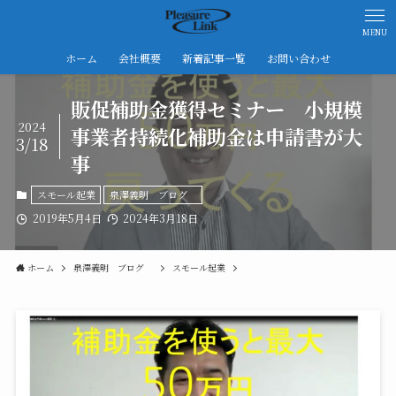
MENU
ホーム
会社概要
新着記事一覧
お問い合わせ
販促補助金獲得セミナー 小規模
2024
事業者持続化補助金は申請書が大
3/18
事
スモール起業
泉澤義明 ブログ
2019年5月4日
2024年3月18日
ホーム
泉澤義明 ブログ
スモール起業