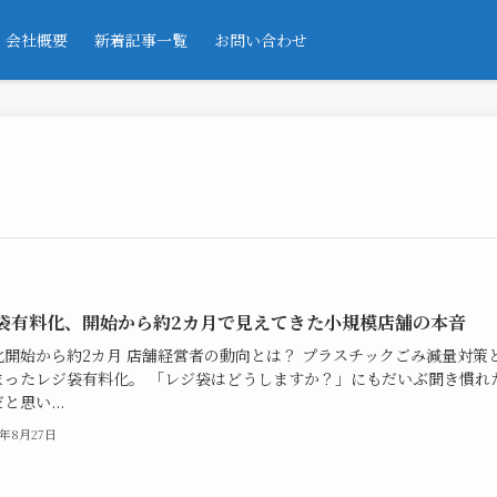
会社概要
新着記事一覧
お問い合わせ
袋有料化、開始から約2カ月で見えてきた小規模店舗の本音
化開始から約2カ月 店舗経営者の動向とは？ プラスチックごみ減量対策
まったレジ袋有料化。 「レジ袋はどうしますか？」にもだいぶ聞き慣れ
と思い...
0年8月27日