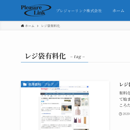
ホーム
プレジャーリンク株式会社
ホーム
レジ袋有料化
レジ袋有料化
– tag –
レジ
泉澤義明 ブログ
有料
て始
ころだ
202