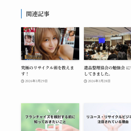
関連記事
究極のリサイクル術を教えま
遺品整理協会の勉強会 に
す！
してきました。
2026年3月29日
2026年3月28日