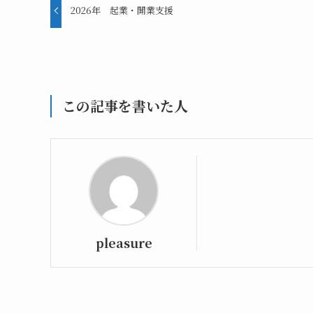
2026年 起業・開業支援
この記事を書いた人
pleasure