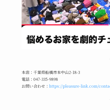
本店：千葉県船橋市本中山2-18-3
電話：047-335-9898
お問い合わせ：
https://pleasure-link.com/conta