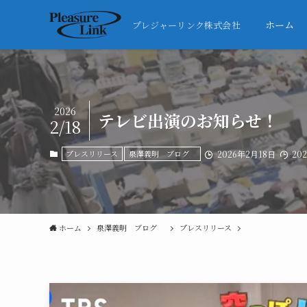
ホーム
プレジャーリンク株式会社
2026
テレビ出演のお知らせ！
2/18
プレスリリース
泉澤義明 ブログ
2026年2月18日
20
ホーム
泉澤義明 ブログ
プレスリリース