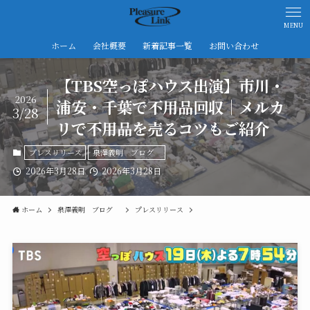
MENU
ホーム
会社概要
新着記事一覧
お問い合わせ
【TBS空っぽハウス出演】市川・
2026
浦安・千葉で不用品回収｜メルカ
3/28
リで不用品を売るコツもご紹介
プレスリリース
泉澤義明 ブログ
2026年3月28日
2026年3月28日
ホーム
泉澤義明 ブログ
プレスリリース